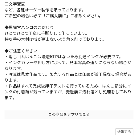
□文字変更
など、各種オーダー製作を承っております。
ご希望の場合は必ず「ご購入前に」ご相談ください。
◆黒猫堂ハンコのこだわり
ひとつひとつ丁寧に手彫りして作っています。
持ち手の木材は指が痛まないよう角を削っております。
◆ご注意ください
・消しゴムはんこは浸透印ではないため別途インクが必要です。
・インクカラーや押し方によって、見本写真の通りにならない場合が
あります。
・写真は見本作品です。販売する作品とは印面が若干異なる場合があ
ります。
・作品はすべて完成後押印テストを行っているため、はんこ部分にイ
ンクの付着跡が残っていますが、発送前に汚れ落とし処理をしており
ます。
この商品をアプリで見る
通報する