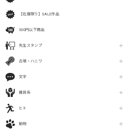
【在庫限り】SALE作品
500円以下商品
先生スタンプ
古墳・ハニワ
文字
雑貨系
ヒト
動物