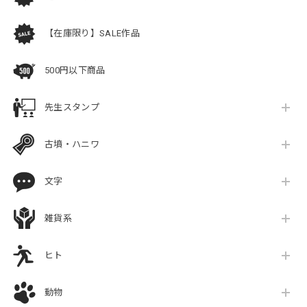
【在庫限り】SALE作品
500円以下商品
先生スタンプ
古墳・ハニワ
文字
雑貨系
ヒト
動物