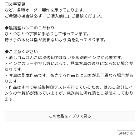
□文字変更
など、各種オーダー製作を承っております。
ご希望の場合は必ず「ご購入前に」ご相談ください。
◆黒猫堂ハンコのこだわり
ひとつひとつ丁寧に手彫りして作っています。
持ち手の木材は指が痛まないよう角を削っております。
◆ご注意ください
・消しゴムはんこは浸透印ではないため別途インクが必要です。
・インクカラーや押し方によって、見本写真の通りにならない場合が
あります。
・写真は見本作品です。販売する作品とは印面が若干異なる場合があ
ります。
・作品はすべて完成後押印テストを行っているため、はんこ部分にイ
ンクの付着跡が残っていますが、発送前に汚れ落とし処理をしており
ます。
この商品をアプリで見る
通報する