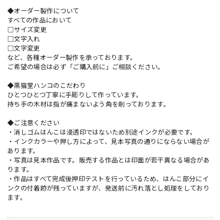
◆オーダー製作について
すべての作品において
□サイズ変更
□文字入れ
□文字変更
など、各種オーダー製作を承っております。
ご希望の場合は必ず「ご購入前に」ご相談ください。
◆黒猫堂ハンコのこだわり
ひとつひとつ丁寧に手彫りして作っています。
持ち手の木材は指が痛まないよう角を削っております。
◆ご注意ください
・消しゴムはんこは浸透印ではないため別途インクが必要です。
・インクカラーや押し方によって、見本写真の通りにならない場合が
あります。
・写真は見本作品です。販売する作品とは印面が若干異なる場合があ
ります。
・作品はすべて完成後押印テストを行っているため、はんこ部分にイ
ンクの付着跡が残っていますが、発送前に汚れ落とし処理をしており
ます。