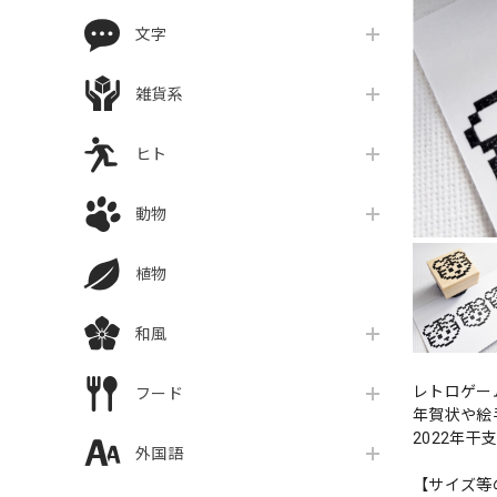
文字
雑貨系
ヒト
動物
植物
和風
レトロゲー
フード
年賀状や絵
2022年干
外国語
【サイズ等