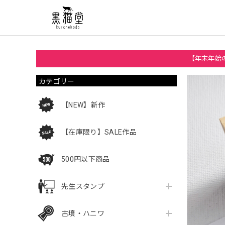
【年末年始の
カテゴリー
【NEW】新作
【在庫限り】SALE作品
500円以下商品
先生スタンプ
古墳・ハニワ