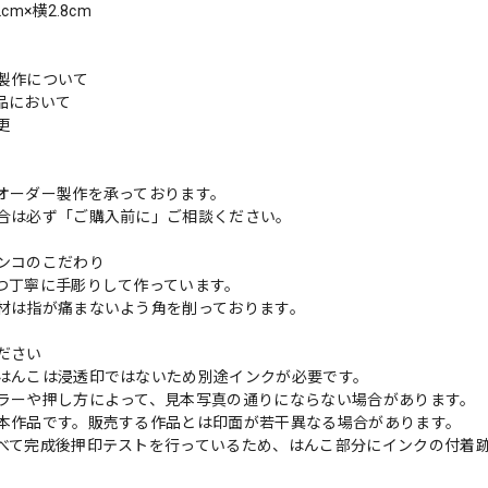
cm×横2.8cm
製作について
品において
変更
れ
オーダー製作を承っております。
合は必ず「ご購入前に」ご相談ください。
ンコのこだわり
つ丁寧に手彫りして作っています。
材は指が痛まないよう角を削っております。
ださい
はんこは浸透印ではないため別途インクが必要です。
ラーや押し方によって、見本写真の通りにならない場合があります。
本作品です。販売する作品とは印面が若干異なる場合があります。
べて完成後押印テストを行っているため、はんこ部分にインクの付着