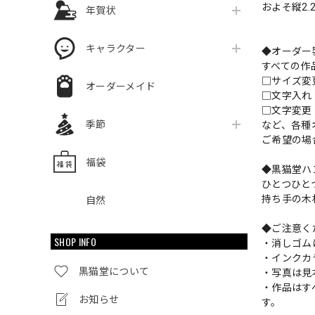
およそ縦2.2
年賀状
キャラクター
◆オーダー
すべての作
□サイズ
オーダーメイド
□文字入
□文字変更
季節
など、各種
ご希望の場
福袋
◆黒猫堂ハ
ひとつひと
持ち手の木
自然
◆ご注意く
SHOP INFO
・消しゴム
・インクカ
黒猫堂について
・写真は見
・作品はす
お知らせ
す。