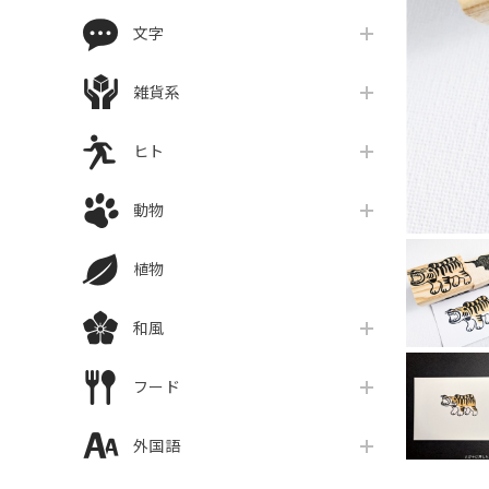
文字
雑貨系
ヒト
動物
植物
和風
フード
外国語