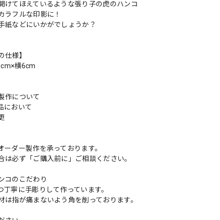
開けてほえているような張り子の虎のハンコ
カラフルな印影に！
手紙などにいかがでしょうか？
支
の仕様】
cm×横6cm
製作について
品において
変更
れ
オーダー製作を承っております。
合は必ず「ご購入前に」ご相談ください。
ンコのこだわり
つ丁寧に手彫りして作っています。
材は指が痛まないよう角を削っております。