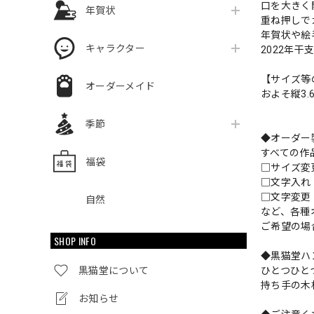
口を大きく
年賀状
重ね押しで
年賀状や絵
キャラクター
2022年干
【サイズ等
オーダーメイド
およそ縦3.6
季節
◆オーダー
すべての作
福袋
□サイズ
□文字入
□文字変更
自然
など、各種
ご希望の場
SHOP INFO
◆黒猫堂ハ
黒猫堂について
ひとつひと
持ち手の木
お知らせ