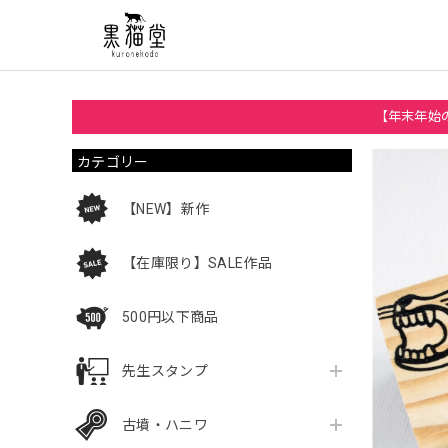
【年末年始の
カテゴリー
【NEW】新作
【在庫限り】SALE作品
500円以下商品
先生スタンプ
古墳・ハニワ