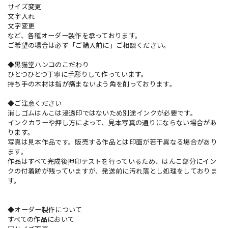
サイズ変更
文字入れ
文字変更
など、各種オーダー製作を承っております。
ご希望の場合は必ず「ご購入前に」ご相談ください。
◆黒猫堂ハンコのこだわり
ひとつひとつ丁寧に手彫りして作っています。
持ち手の木材は指が痛まないよう角を削っております。
◆ご注意ください
消しゴムはんこは浸透印ではないため別途インクが必要です。
インクカラーや押し方によって、見本写真の通りにならない場合があ
ります。
写真は見本作品です。販売する作品とは印面が若干異なる場合があり
ます。
作品はすべて完成後押印テストを行っているため、はんこ部分にイン
クの付着跡が残っていますが、発送前に汚れ落とし処理をしておりま
す。
◆オーダー製作について
すべての作品において