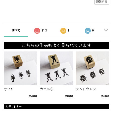
通報する
ショップの評価
すべて
313
1
0
こちらの作品もよく見られています
サソリ
カエル③
テントウムシ
¥400
¥800
¥400
カテゴリー