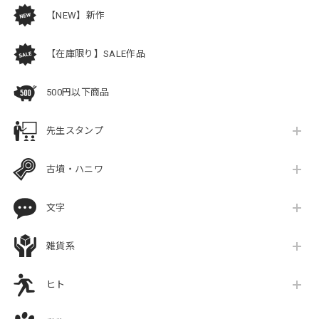
【NEW】新作
【在庫限り】SALE作品
500円以下商品
先生スタンプ
古墳・ハニワ
文字
雑貨系
ヒト