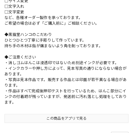
□サイズ変更
□文字入れ
□文字変更
など、各種オーダー製作を承っております。
ご希望の場合は必ず「ご購入前に」ご相談ください。
◆黒猫堂ハンコのこだわり
ひとつひとつ丁寧に手彫りして作っています。
持ち手の木材は指が痛まないよう角を削っております。
◆ご注意ください
・消しゴムはんこは浸透印ではないため別途インクが必要です。
・インクカラーや押し方によって、見本写真の通りにならない場合が
あります。
・写真は見本作品です。販売する作品とは印面が若干異なる場合があ
ります。
・作品はすべて完成後押印テストを行っているため、はんこ部分にイ
ンクの付着跡が残っていますが、発送前に汚れ落とし処理をしており
ます。
この商品をアプリで見る