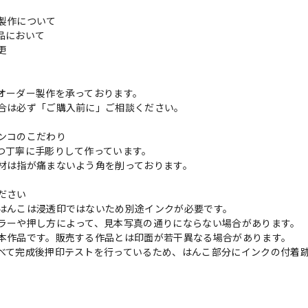
製作について
品において
変更
れ
オーダー製作を承っております。
合は必ず「ご購入前に」ご相談ください。
ンコのこだわり
つ丁寧に手彫りして作っています。
材は指が痛まないよう角を削っております。
ださい
はんこは浸透印ではないため別途インクが必要です。
ラーや押し方によって、見本写真の通りにならない場合があります。
本作品です。販売する作品とは印面が若干異なる場合があります。
べて完成後押印テストを行っているため、はんこ部分にインクの付着