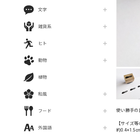
文字
雑貨系
ヒト
動物
植物
和風
使い勝手の
フード
【サイズ等
外国語
約0.4×1.5