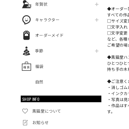
年賀状
◆オーダー
すべての作
キャラクター
□サイズ
□文字入
□文字変更
オーダーメイド
など、各種
ご希望の場
季節
◆黒猫堂ハ
ひとつひと
福袋
持ち手の木
◆ご注意く
自然
・消しゴム
・インクカ
SHOP INFO
・写真は見
・作品はす
黒猫堂について
す。
お知らせ