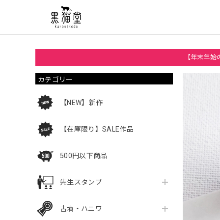
【年末年始の
カテゴリー
【NEW】新作
【在庫限り】SALE作品
500円以下商品
先生スタンプ
古墳・ハニワ