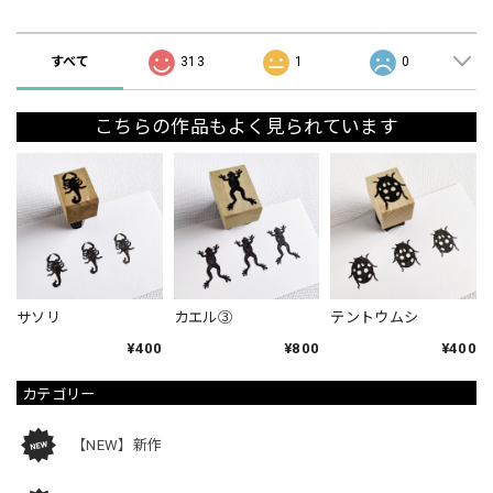
ショップの評価
すべて
313
1
0
こちらの作品もよく見られています
サソリ
カエル③
テントウムシ
¥400
¥800
¥400
カテゴリー
【NEW】新作