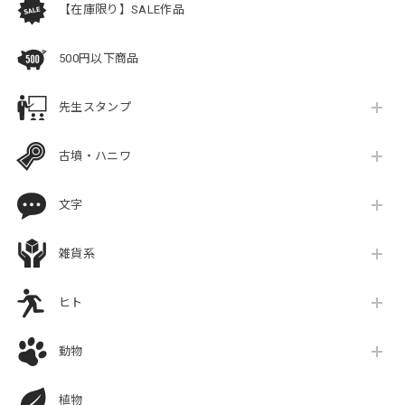
【在庫限り】SALE作品
500円以下商品
先生スタンプ
古墳・ハニワ
文字
雑貨系
ヒト
動物
植物