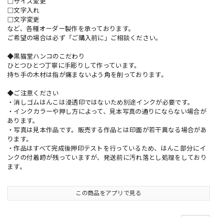
□サイズ変更
□文字入れ
□文字変更
など、各種オーダー製作を承っております。
ご希望の場合は必ず「ご購入前に」ご相談ください。
◆黒猫堂ハンコのこだわり
ひとつひとつ丁寧に手彫りして作っています。
持ち手の木材は指が痛まないよう角を削っております。
◆ご注意ください
・消しゴムはんこは浸透印ではないため別途インクが必要です。
・インクカラーや押し方によって、見本写真の通りにならない場合が
あります。
・写真は見本作品です。販売する作品とは印面が若干異なる場合があ
ります。
・作品はすべて完成後押印テストを行っているため、はんこ部分にイ
ンクの付着跡が残っていますが、発送前に汚れ落とし処理をしており
ます。
この商品をアプリで見る