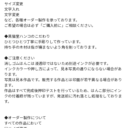
サイズ変更
文字入れ
文字変更
など、各種オーダー製作を承っております。
ご希望の場合は必ず「ご購入前に」ご相談ください。
◆黒猫堂ハンコのこだわり
ひとつひとつ丁寧に手彫りして作っています。
持ち手の木材は指が痛まないよう角を削っております。
◆ご注意ください
消しゴムはんこは浸透印ではないため別途インクが必要です。
インクカラーや押し方によって、見本写真の通りにならない場合があ
ります。
写真は見本作品です。販売する作品とは印面が若干異なる場合があり
ます。
作品はすべて完成後押印テストを行っているため、はんこ部分にイン
クの付着跡が残っていますが、発送前に汚れ落とし処理をしておりま
す。
◆オーダー製作について
すべての作品において