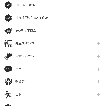
【NEW】新作
【在庫限り】SALE作品
500円以下商品
先生スタンプ
古墳・ハニワ
文字
雑貨系
ヒト