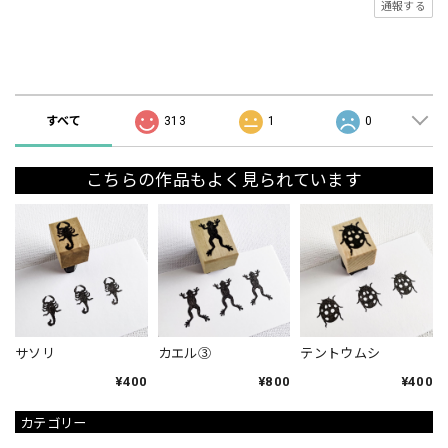
通報する
ショップの評価
すべて
313
1
0
こちらの作品もよく見られています
サソリ
カエル③
テントウムシ
¥400
¥800
¥400
カテゴリー