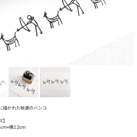
に描かれた絵画のハンコ
ズ】
cm×横2.2cm