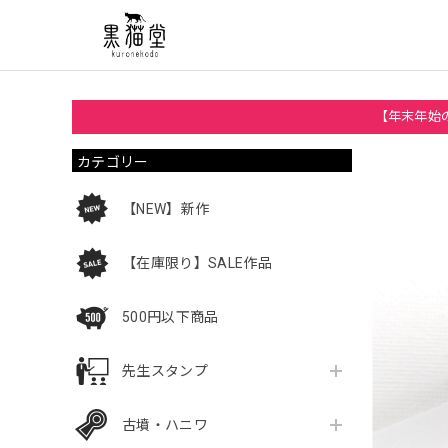
【年末年始の
カテゴリー
【NEW】新作
【在庫限り】SALE作品
500円以下商品
先生スタンプ
古墳・ハニワ