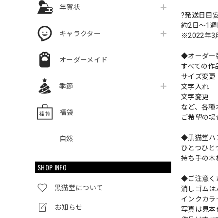
年賀状
?発送日目
約2日〜1
キャラクター
※2022年
◆オーダー
オーダーメイド
すべての作
サイズ変
季節
文字入れ
文字変更
など、各種
福袋
ご希望の場
◆黒猫堂ハ
自然
ひとつひと
持ち手の木
SHOP INFO
◆ご注意く
黒猫堂について
消しゴムは
インクカラ
お知らせ
写真は見本