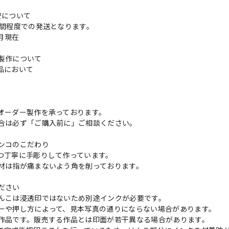
安について
週間程度での発送となります。
3月現在
製作について
品において
更
オーダー製作を承っております。
合は必ず「ご購入前に」ご相談ください。
ンコのこだわり
つ丁寧に手彫りして作っています。
材は指が痛まないよう角を削っております。
ださい
んこは浸透印ではないため別途インクが必要です。
ーや押し方によって、見本写真の通りにならない場合があります。
作品です。販売する作品とは印面が若干異なる場合があります。