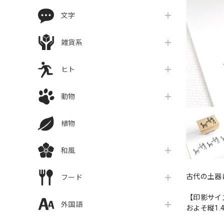
文字
雑貨系
ヒト
動物
植物
和風
古代の土器
フード
【印影サイ
外国語
およそ縦1.4