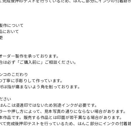
て完成後押印テストを行っているため、はんこ部分にインクの付着跡
製作について
品において
変更
れ
オーダー製作を承っております。
合は必ず「ご購入前に」ご相談ください。
ンコのこだわり
つ丁寧に手彫りして作っています。
材は指が痛まないよう角を削っております。
ださい
はんこは浸透印ではないため別途インクが必要です。
ラーや押し方によって、見本写真の通りにならない場合があります。
本作品です。販売する作品とは印面が若干異なる場合があります。
べて完成後押印テストを行っているため、はんこ部分にインクの付着