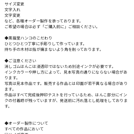
サイズ変更
文字入れ
文字変更
など、各種オーダー製作を承っております。
ご希望の場合は必ず「ご購入前に」ご相談ください。
◆黒猫堂ハンコのこだわり
ひとつひとつ丁寧に手彫りして作っています。
持ち手の木材は指が痛まないよう角を削っております。
◆ご注意ください
消しゴムはんこは浸透印ではないため別途インクが必要です。
インクカラーや押し方によって、見本写真の通りにならない場合があ
ります。
写真は見本作品です。販売する作品とは印面が若干異なる場合があり
ます。
作品はすべて完成後押印テストを行っているため、はんこ部分にイン
クの付着跡が残っていますが、発送前に汚れ落とし処理をしておりま
す。
◆オーダー製作について
すべての作品において