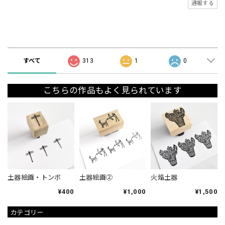
通報する
ショップの評価
すべて
313
1
0
こちらの作品もよく見られています
土器絵画・トンボ
土器絵画②
火焔土器
¥400
¥1,000
¥1,500
カテゴリー