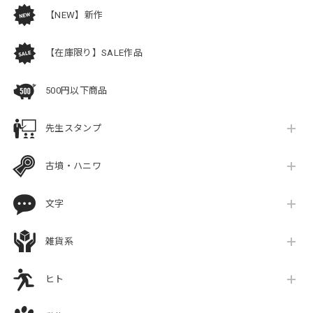
【NEW】新作
【在庫限り】SALE作品
500円以下商品
先生スタンプ
古墳・ハニワ
文字
雑貨系
ヒト