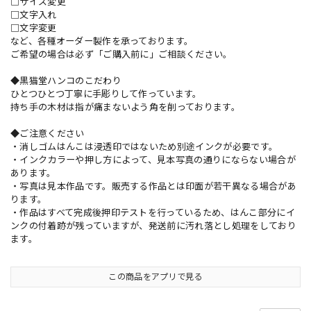
□サイズ変更
□文字入れ
□文字変更
など、各種オーダー製作を承っております。
ご希望の場合は必ず「ご購入前に」ご相談ください。
◆黒猫堂ハンコのこだわり
ひとつひとつ丁寧に手彫りして作っています。
持ち手の木材は指が痛まないよう角を削っております。
◆ご注意ください
・消しゴムはんこは浸透印ではないため別途インクが必要です。
・インクカラーや押し方によって、見本写真の通りにならない場合が
あります。
・写真は見本作品です。販売する作品とは印面が若干異なる場合があ
ります。
・作品はすべて完成後押印テストを行っているため、はんこ部分にイ
ンクの付着跡が残っていますが、発送前に汚れ落とし処理をしており
ます。
この商品をアプリで見る