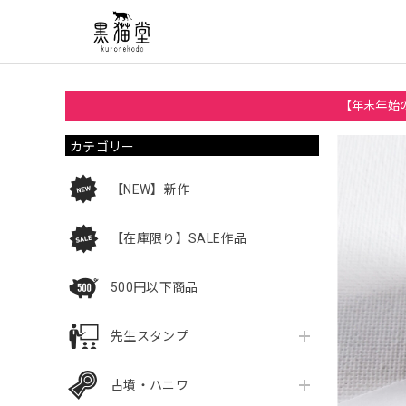
【年末年始の
カテゴリー
【NEW】新作
【在庫限り】SALE作品
500円以下商品
先生スタンプ
古墳・ハニワ