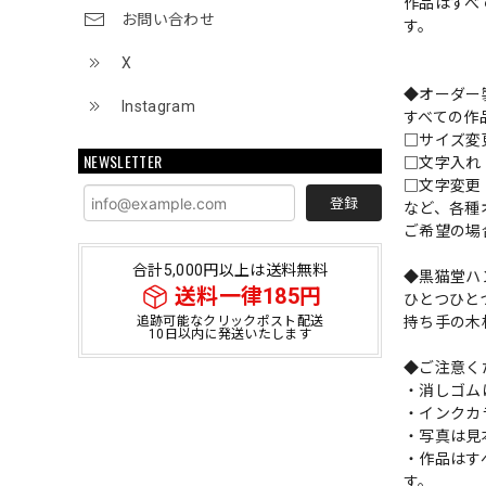
作品はすべ
お問い合わせ
す。
X
◆オーダー
Instagram
すべての作
□サイズ
NEWSLETTER
□文字入
□文字変更
登録
など、各種
ご希望の場
合計5,000円以上は送料無料
◆黒猫堂ハ
送料一律185円
ひとつひと
持ち手の木
追跡可能なクリックポスト配送
10日以内に発送いたします
◆ご注意く
・消しゴム
・インクカ
・写真は見
・作品はす
す。