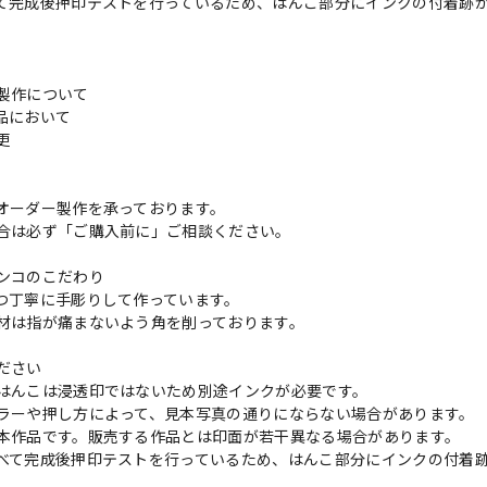
て完成後押印テストを行っているため、はんこ部分にインクの付着跡
製作について
品において
変更
れ
オーダー製作を承っております。
合は必ず「ご購入前に」ご相談ください。
ンコのこだわり
つ丁寧に手彫りして作っています。
材は指が痛まないよう角を削っております。
ださい
はんこは浸透印ではないため別途インクが必要です。
ラーや押し方によって、見本写真の通りにならない場合があります。
本作品です。販売する作品とは印面が若干異なる場合があります。
べて完成後押印テストを行っているため、はんこ部分にインクの付着