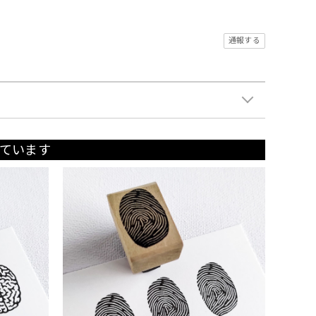
通報する
ています