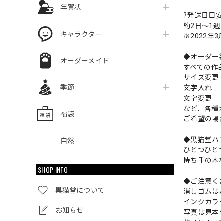
年賀状
?発送日目
約2日〜1
キャラクター
※2022年
◆オーダー
オーダーメイド
すべての作
サイズ変
季節
文字入れ
文字変更
など、各種
福袋
ご希望の場
◆黒猫堂ハ
自然
ひとつひと
持ち手の木
SHOP INFO
◆ご注意く
黒猫堂について
消しゴムは
インクカラ
お知らせ
写真は見本