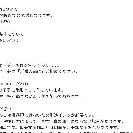
安について
週間程度での発送となります。
3月現在
製作について
品において
更
オーダー製作を承っております。
合は必ず「ご購入前に」ご相談ください。
ンコのこだわり
つ丁寧に手彫りして作っています。
材は指が痛まないよう角を削っております。
ださい
んこは浸透印ではないため別途インクが必要です。
ーや押し方によって、見本写真の通りにならない場合があります。
作品です。販売する作品とは印面が若干異なる場合があります。