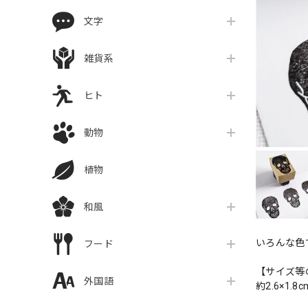
文字
雑貨系
ヒト
動物
植物
和風
いろんな色
フード
【サイズ等
外国語
約2.6×1.8