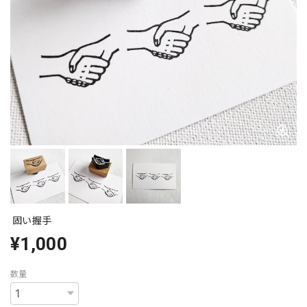
固い握手
¥1,000
数量