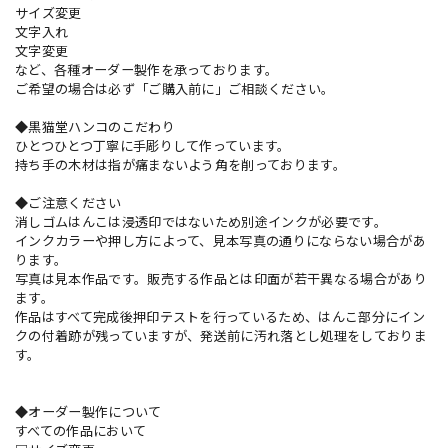
サイズ変更
文字入れ
文字変更
など、各種オーダー製作を承っております。
ご希望の場合は必ず「ご購入前に」ご相談ください。
◆黒猫堂ハンコのこだわり
ひとつひとつ丁寧に手彫りして作っています。
持ち手の木材は指が痛まないよう角を削っております。
◆ご注意ください
消しゴムはんこは浸透印ではないため別途インクが必要です。
インクカラーや押し方によって、見本写真の通りにならない場合があ
ります。
写真は見本作品です。販売する作品とは印面が若干異なる場合があり
ます。
作品はすべて完成後押印テストを行っているため、はんこ部分にイン
クの付着跡が残っていますが、発送前に汚れ落とし処理をしておりま
す。
◆オーダー製作について
すべての作品において