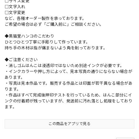
□サイズ変更
□文字入れ
□文字変更
など、各種オーダー製作を承っております。
ご希望の場合は必ず「ご購入前に」ご相談ください。
◆黒猫堂ハンコのこだわり
ひとつひとつ丁寧に手彫りして作っています。
持ち手の木材は指が痛まないよう角を削っております。
◆ご注意ください
・消しゴムはんこは浸透印ではないため別途インクが必要です。
・インクカラーや押し方によって、見本写真の通りにならない場合が
あります。
・写真は見本作品です。販売する作品とは印面が若干異なる場合があ
ります。
・作品はすべて完成後押印テストを行っているため、はんこ部分にイ
ンクの付着跡が残っていますが、発送前に汚れ落とし処理をしており
ます。
この商品をアプリで見る