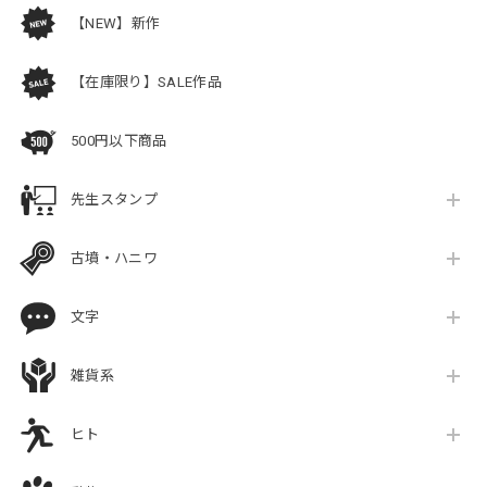
【NEW】新作
【在庫限り】SALE作品
500円以下商品
先生スタンプ
古墳・ハニワ
文字
雑貨系
ヒト