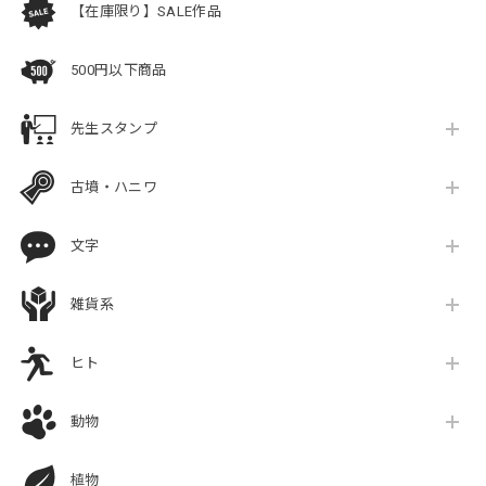
【在庫限り】SALE作品
500円以下商品
先生スタンプ
古墳・ハニワ
文字
雑貨系
ヒト
動物
植物