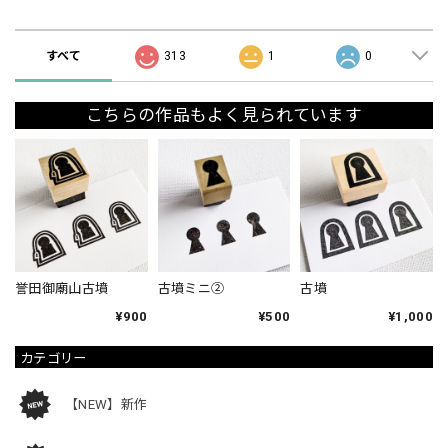
ショップの評価
すべて
313
1
0
こちらの作品もよく見られています
誉田御廟山古墳
古墳ミニ②
古墳
¥900
¥500
¥1,000
カテゴリー
【NEW】新作