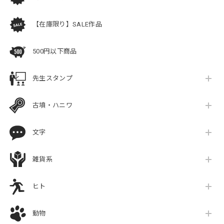
【在庫限り】SALE作品
500円以下商品
先生スタンプ
古墳・ハニワ
文字
雑貨系
ヒト
動物