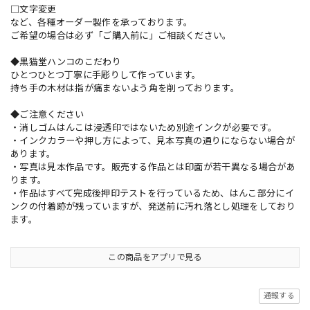
□文字変更
など、各種オーダー製作を承っております。
ご希望の場合は必ず「ご購入前に」ご相談ください。
◆黒猫堂ハンコのこだわり
ひとつひとつ丁寧に手彫りして作っています。
持ち手の木材は指が痛まないよう角を削っております。
◆ご注意ください
・消しゴムはんこは浸透印ではないため別途インクが必要です。
・インクカラーや押し方によって、見本写真の通りにならない場合が
あります。
・写真は見本作品です。販売する作品とは印面が若干異なる場合があ
ります。
・作品はすべて完成後押印テストを行っているため、はんこ部分にイ
ンクの付着跡が残っていますが、発送前に汚れ落とし処理をしており
ます。
この商品をアプリで見る
通報する