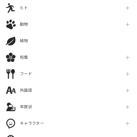
ヒト
動物
植物
和風
フード
外国語
年賀状
キャラクター