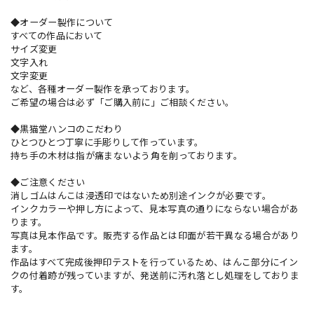
◆オーダー製作について
すべての作品において
サイズ変更
文字入れ
文字変更
など、各種オーダー製作を承っております。
ご希望の場合は必ず「ご購入前に」ご相談ください。
◆黒猫堂ハンコのこだわり
ひとつひとつ丁寧に手彫りして作っています。
持ち手の木材は指が痛まないよう角を削っております。
◆ご注意ください
消しゴムはんこは浸透印ではないため別途インクが必要です。
インクカラーや押し方によって、見本写真の通りにならない場合があ
ります。
写真は見本作品です。販売する作品とは印面が若干異なる場合があり
ます。
作品はすべて完成後押印テストを行っているため、はんこ部分にイン
クの付着跡が残っていますが、発送前に汚れ落とし処理をしておりま
す。