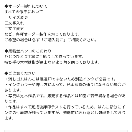
◆オーダー製作について
すべての作品において
□サイズ変更
□文字入れ
□文字変更
など、各種オーダー製作を承っております。
ご希望の場合は必ず「ご購入前に」ご相談ください。
◆黒猫堂ハンコのこだわり
ひとつひとつ丁寧に手彫りして作っています。
持ち手の木材は指が痛まないよう角を削っております。
◆ご注意ください
・消しゴムはんこは浸透印ではないため別途インクが必要です。
・インクカラーや押し方によって、見本写真の通りにならない場合が
あります。
・写真は見本作品です。販売する作品とは印面が若干異なる場合があ
ります。
・作品はすべて完成後押印テストを行っているため、はんこ部分にイ
ンクの付着跡が残っていますが、発送前に汚れ落とし処理をしており
ます。