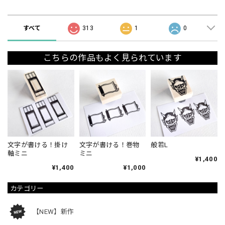
ショップの評価
すべて
313
1
0
こちらの作品もよく見られています
文字が書ける！掛け
文字が書ける！巻物
般若L
軸ミニ
ミニ
¥1,400
¥1,400
¥1,000
カテゴリー
【NEW】新作