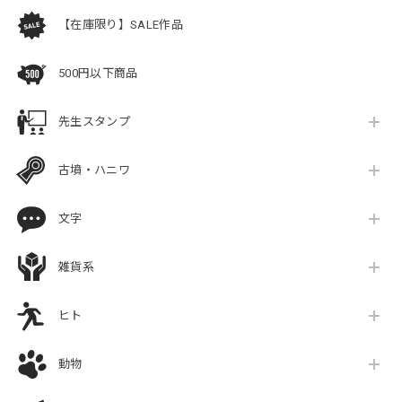
【在庫限り】SALE作品
500円以下商品
先生スタンプ
古墳・ハニワ
文字
雑貨系
ヒト
動物