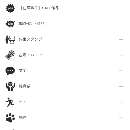
【在庫限り】SALE作品
500円以下商品
先生スタンプ
古墳・ハニワ
文字
雑貨系
ヒト
動物