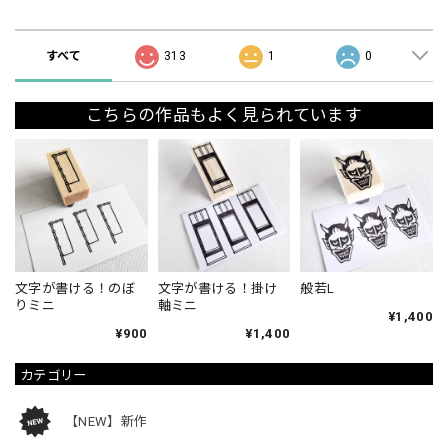
ショップの評価
すべて
313
1
0
こちらの作品もよく見られています
文字が書ける！のぼ
文字が書ける！掛け
般若L
りミニ
軸ミニ
¥1,400
¥900
¥1,400
カテゴリー
【NEW】新作