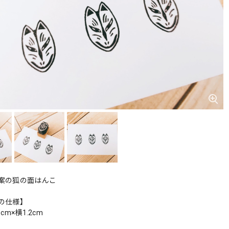
案の狐の面はんこ
の仕様】
cm×横1.2cm