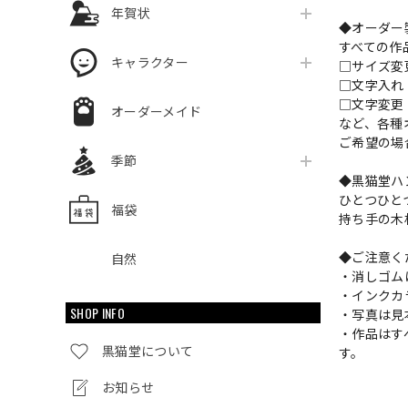
年賀状
◆オーダー
すべての作
キャラクター
□サイズ
□文字入
□文字変更
オーダーメイド
など、各種
ご希望の場
季節
◆黒猫堂ハ
ひとつひと
福袋
持ち手の木
◆ご注意く
自然
・消しゴム
・インクカ
SHOP INFO
・写真は見
・作品はす
黒猫堂について
す。
お知らせ