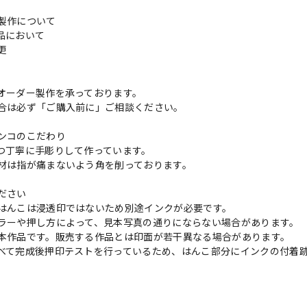
製作について
品において
変更
れ
オーダー製作を承っております。
合は必ず「ご購入前に」ご相談ください。
ンコのこだわり
つ丁寧に手彫りして作っています。
材は指が痛まないよう角を削っております。
ださい
はんこは浸透印ではないため別途インクが必要です。
ラーや押し方によって、見本写真の通りにならない場合があります。
本作品です。販売する作品とは印面が若干異なる場合があります。
べて完成後押印テストを行っているため、はんこ部分にインクの付着