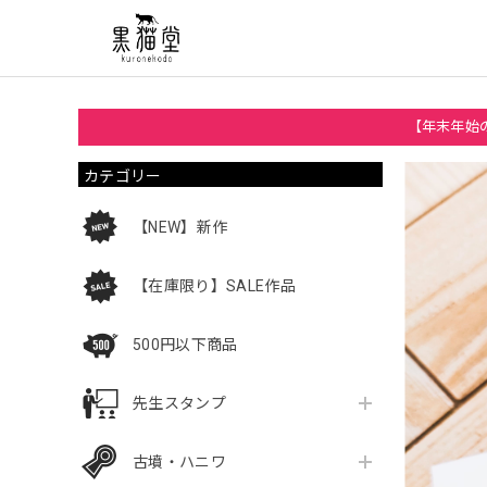
【年末年始の
カテゴリー
【NEW】新作
【在庫限り】SALE作品
500円以下商品
先生スタンプ
古墳・ハニワ