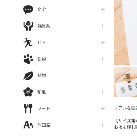
文字
雑貨系
ヒト
動物
植物
和風
リアルな図
フード
【サイズ等
外国語
およそ縦1.9