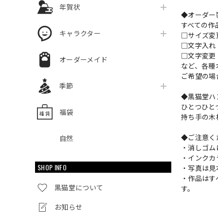
年賀状
◆オーダー
すべての作
キャラクター
□サイズ
□文字入
□文字変更
オーダーメイド
など、各種
ご希望の場
季節
◆黒猫堂ハ
ひとつひと
福袋
持ち手の木
◆ご注意く
自然
・消しゴム
・インクカ
SHOP INFO
・写真は見
・作品はす
黒猫堂について
す。
お知らせ