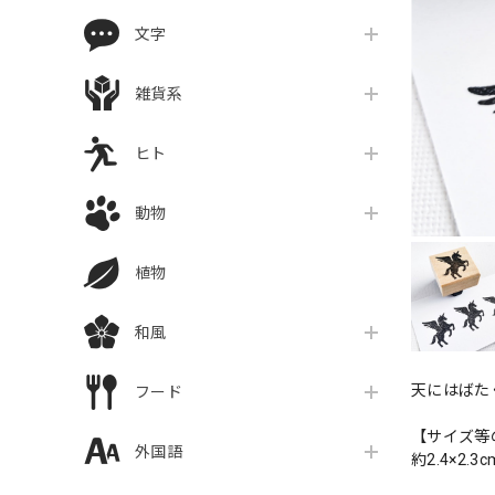
文字
雑貨系
ヒト
動物
植物
和風
天にはばた
フード
【サイズ等
外国語
約2.4×2.3