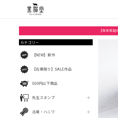
【年末年始の
カテゴリー
【NEW】新作
【在庫限り】SALE作品
500円以下商品
先生スタンプ
古墳・ハニワ