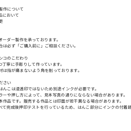
製作について
品において
変更
れ
オーダー製作を承っております。
合は必ず「ご購入前に」ご相談ください。
ンコのこだわり
つ丁寧に手彫りして作っています。
材は指が痛まないよう角を削っております。
ださい
はんこは浸透印ではないため別途インクが必要です。
ラーや押し方によって、見本写真の通りにならない場合があります。
本作品です。販売する作品とは印面が若干異なる場合があります。
べて完成後押印テストを行っているため、はんこ部分にインクの付着