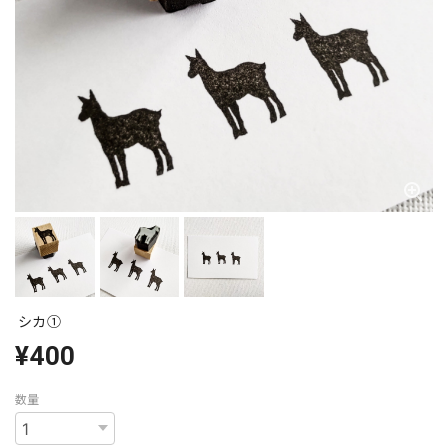
シカ①
¥400
数量