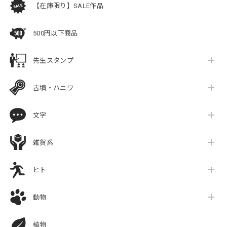
【在庫限り】SALE作品
500円以下商品
先生スタンプ
古墳・ハニワ
文字
雑貨系
ヒト
動物
植物