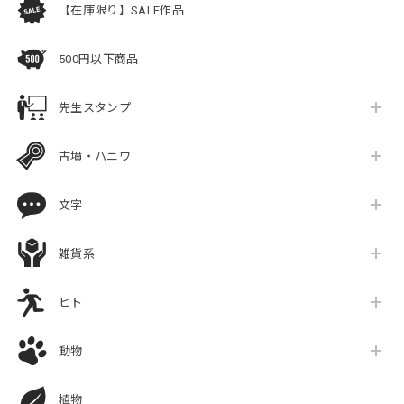
【在庫限り】SALE作品
500円以下商品
先生スタンプ
古墳・ハニワ
文字
雑貨系
ヒト
動物
植物