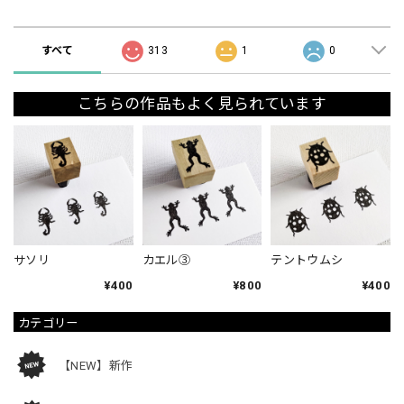
ショップの評価
すべて
313
1
0
こちらの作品もよく見られています
サソリ
カエル③
テントウムシ
¥400
¥800
¥400
カテゴリー
【NEW】新作