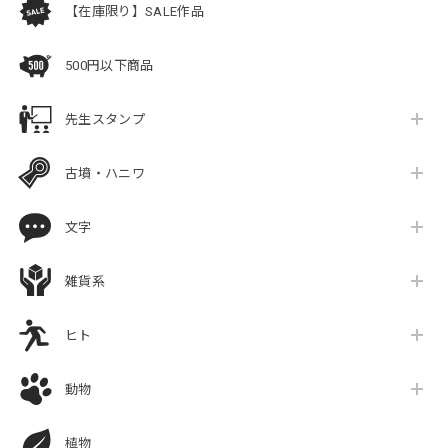
【在庫限り】SALE作品
500円以下商品
先生スタンプ
古墳・ハニワ
文字
雑貨系
ヒト
動物
植物