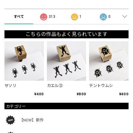
ショップの評価
すべて
313
1
0
こちらの作品もよく見られています
サソリ
カエル③
テントウムシ
¥400
¥800
¥400
カテゴリー
【NEW】新作