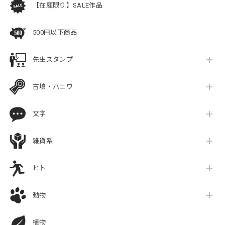
【在庫限り】SALE作品
500円以下商品
先生スタンプ
古墳・ハニワ
文字
雑貨系
ヒト
動物
植物