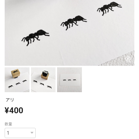
アリ
¥400
数量