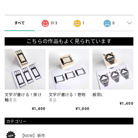
ショップの評価
すべて
313
1
0
こちらの作品もよく見られています
文字が書ける！掛け
文字が書ける！巻物
般若L
軸ミニ
ミニ
¥1,400
¥1,400
¥1,000
カテゴリー
【NEW】新作