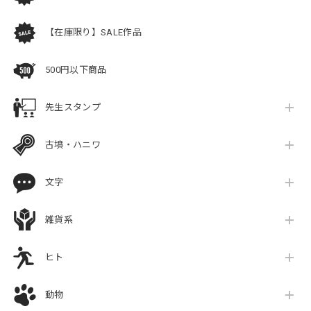
【在庫限り】SALE作品
500円以下商品
先生スタンプ
古墳・ハニワ
文字
雑貨系
ヒト
動物