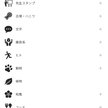
先生スタンプ
古墳・ハニワ
文字
雑貨系
ヒト
動物
植物
和風
フード