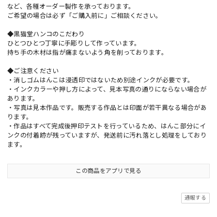
など、各種オーダー製作を承っております。
ご希望の場合は必ず「ご購入前に」ご相談ください。
◆黒猫堂ハンコのこだわり
ひとつひとつ丁寧に手彫りして作っています。
持ち手の木材は指が痛まないよう角を削っております。
◆ご注意ください
・消しゴムはんこは浸透印ではないため別途インクが必要です。
・インクカラーや押し方によって、見本写真の通りにならない場合が
あります。
・写真は見本作品です。販売する作品とは印面が若干異なる場合があ
ります。
・作品はすべて完成後押印テストを行っているため、はんこ部分にイ
ンクの付着跡が残っていますが、発送前に汚れ落とし処理をしており
ます。
この商品をアプリで見る
通報する