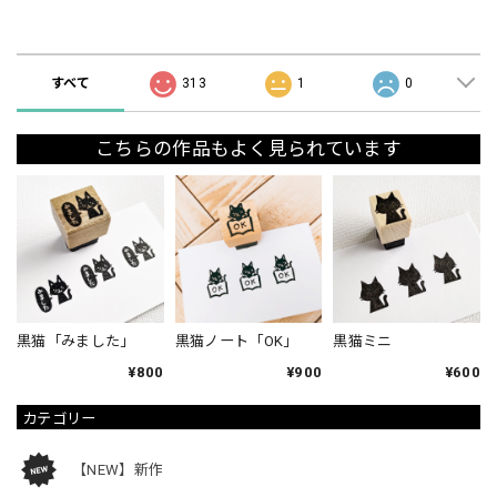
ショップの評価
すべて
313
1
0
こちらの作品もよく見られています
黒猫「みました」
黒猫ノート「OK」
黒猫ミニ
¥800
¥900
¥600
カテゴリー
【NEW】新作