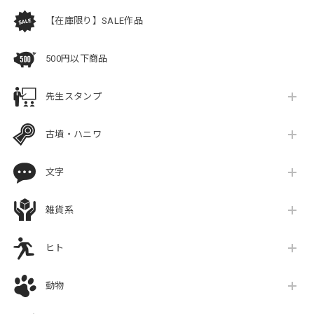
【在庫限り】SALE作品
500円以下商品
先生スタンプ
古墳・ハニワ
文字
雑貨系
ヒト
動物