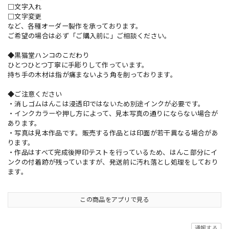
□文字入れ
□文字変更
など、各種オーダー製作を承っております。
ご希望の場合は必ず「ご購入前に」ご相談ください。
◆黒猫堂ハンコのこだわり
ひとつひとつ丁寧に手彫りして作っています。
持ち手の木材は指が痛まないよう角を削っております。
◆ご注意ください
・消しゴムはんこは浸透印ではないため別途インクが必要です。
・インクカラーや押し方によって、見本写真の通りにならない場合が
あります。
・写真は見本作品です。販売する作品とは印面が若干異なる場合があ
ります。
・作品はすべて完成後押印テストを行っているため、はんこ部分にイ
ンクの付着跡が残っていますが、発送前に汚れ落とし処理をしており
ます。
この商品をアプリで見る
通報する