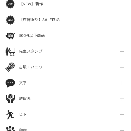
【NEW】新作
【在庫限り】SALE作品
500円以下商品
先生スタンプ
古墳・ハニワ
文字
雑貨系
ヒト
動物