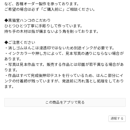
など、各種オーダー製作を承っております。
ご希望の場合は必ず「ご購入前に」ご相談ください。
◆黒猫堂ハンコのこだわり
ひとつひとつ丁寧に手彫りして作っています。
持ち手の木材は指が痛まないよう角を削っております。
◆ご注意ください
・消しゴムはんこは浸透印ではないため別途インクが必要です。
・インクカラーや押し方によって、見本写真の通りにならない場合が
あります。
・写真は見本作品です。販売する作品とは印面が若干異なる場合があ
ります。
・作品はすべて完成後押印テストを行っているため、はんこ部分にイ
ンクの付着跡が残っていますが、発送前に汚れ落とし処理をしており
ます。
この商品をアプリで見る
通報する