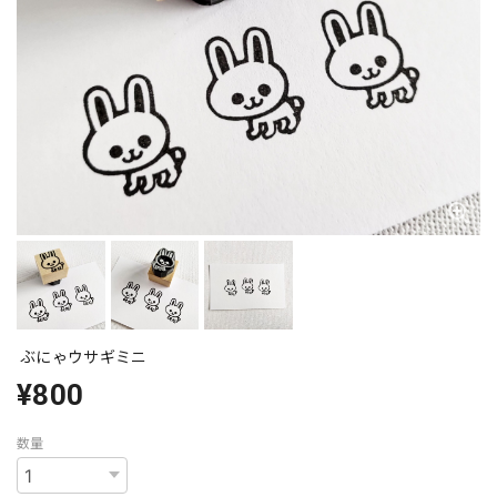
ぶにゃウサギミニ
¥800
数量