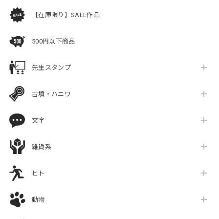
【在庫限り】SALE作品
500円以下商品
先生スタンプ
古墳・ハニワ
文字
雑貨系
ヒト
動物