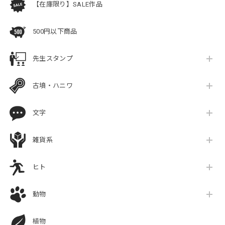
【在庫限り】SALE作品
500円以下商品
先生スタンプ
古墳・ハニワ
文字
雑貨系
ヒト
動物
植物