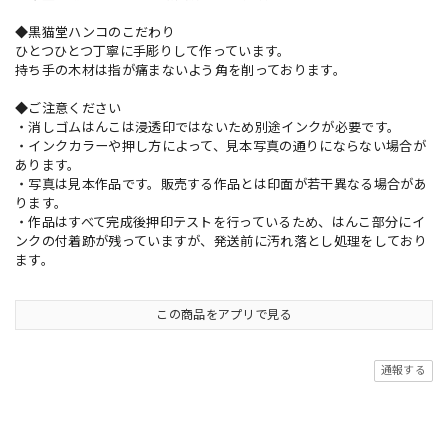
◆黒猫堂ハンコのこだわり
ひとつひとつ丁寧に手彫りして作っています。
持ち手の木材は指が痛まないよう角を削っております。
◆ご注意ください
・消しゴムはんこは浸透印ではないため別途インクが必要です。
・インクカラーや押し方によって、見本写真の通りにならない場合が
あります。
・写真は見本作品です。販売する作品とは印面が若干異なる場合があ
ります。
・作品はすべて完成後押印テストを行っているため、はんこ部分にイ
ンクの付着跡が残っていますが、発送前に汚れ落とし処理をしており
ます。
この商品をアプリで見る
通報する
ショップの評価