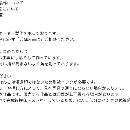
製作について
品において
変更
れ
オーダー製作を承っております。
合は必ず「ご購入前に」ご相談ください。
ンコのこだわり
つ丁寧に手彫りして作っています。
材は指が痛まないよう角を削っております。
ださい
はんこは浸透印ではないため別途インクが必要です。
ラーや押し方によって、見本写真の通りにならない場合があります。
本作品です。販売する作品とは印面が若干異なる場合があります。
べて完成後押印テストを行っているため、はんこ部分にインクの付着