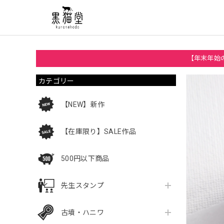
【年末年始の
カテゴリー
【NEW】新作
【在庫限り】SALE作品
500円以下商品
先生スタンプ
古墳・ハニワ