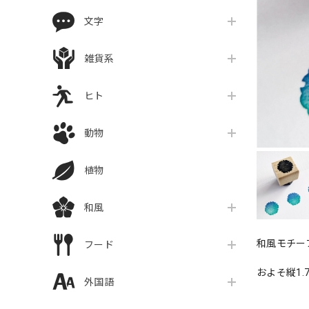
文字
雑貨系
ヒト
動物
植物
和風
和風モチー
フード
およそ縦1.7
外国語