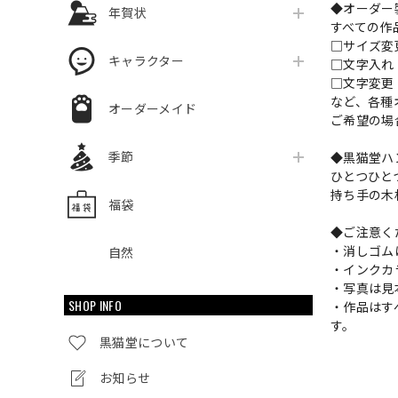
◆オーダー
年賀状
すべての作
□サイズ
キャラクター
□文字入
□文字変更
など、各種
オーダーメイド
ご希望の場
季節
◆黒猫堂ハ
ひとつひと
持ち手の木
福袋
◆ご注意く
・消しゴム
自然
・インクカ
・写真は見
SHOP INFO
・作品はす
す。
黒猫堂について
お知らせ