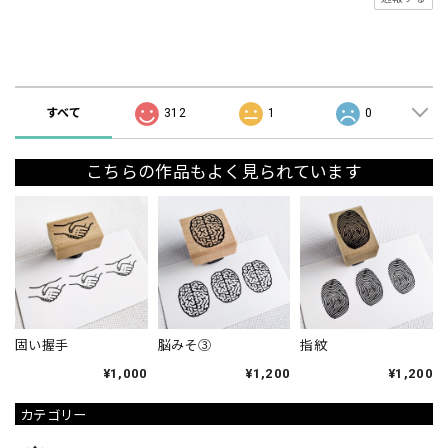
ショップの評価
すべて
312
1
0
こちらの作品もよく見られています
固い握手
脳みそ③
指紋
¥1,000
¥1,200
¥1,200
カテゴリー