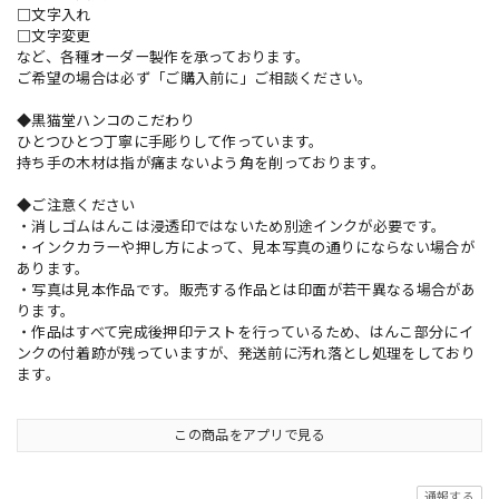
□文字入れ
□文字変更
など、各種オーダー製作を承っております。
ご希望の場合は必ず「ご購入前に」ご相談ください。
◆黒猫堂ハンコのこだわり
ひとつひとつ丁寧に手彫りして作っています。
持ち手の木材は指が痛まないよう角を削っております。
◆ご注意ください
・消しゴムはんこは浸透印ではないため別途インクが必要です。
・インクカラーや押し方によって、見本写真の通りにならない場合が
あります。
・写真は見本作品です。販売する作品とは印面が若干異なる場合があ
ります。
・作品はすべて完成後押印テストを行っているため、はんこ部分にイ
ンクの付着跡が残っていますが、発送前に汚れ落とし処理をしており
ます。
この商品をアプリで見る
通報する