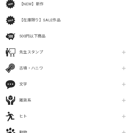
【NEW】新作
【在庫限り】SALE作品
500円以下商品
先生スタンプ
古墳・ハニワ
文字
雑貨系
ヒト
動物