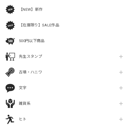
【NEW】新作
【在庫限り】SALE作品
500円以下商品
先生スタンプ
古墳・ハニワ
文字
雑貨系
ヒト