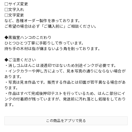
□サイズ変更
□文字入れ
□文字変更
など、各種オーダー製作を承っております。
ご希望の場合は必ず「ご購入前に」ご相談ください。
◆黒猫堂ハンコのこだわり
ひとつひとつ丁寧に手彫りして作っています。
持ち手の木材は指が痛まないよう角を削っております。
◆ご注意ください
・消しゴムはんこは浸透印ではないため別途インクが必要です。
・インクカラーや押し方によって、見本写真の通りにならない場合が
あります。
・写真は見本作品です。販売する作品とは印面が若干異なる場合があ
ります。
・作品はすべて完成後押印テストを行っているため、はんこ部分にイ
ンクの付着跡が残っていますが、発送前に汚れ落とし処理をしており
ます。
この商品をアプリで見る