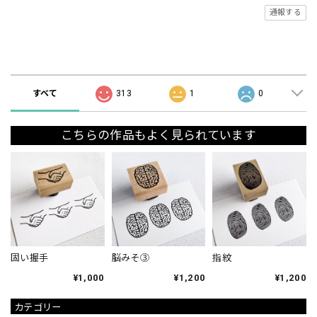
通報する
ショップの評価
すべて
313
1
0
こちらの作品もよく見られています
固い握手
脳みそ③
指紋
¥1,000
¥1,200
¥1,200
カテゴリー