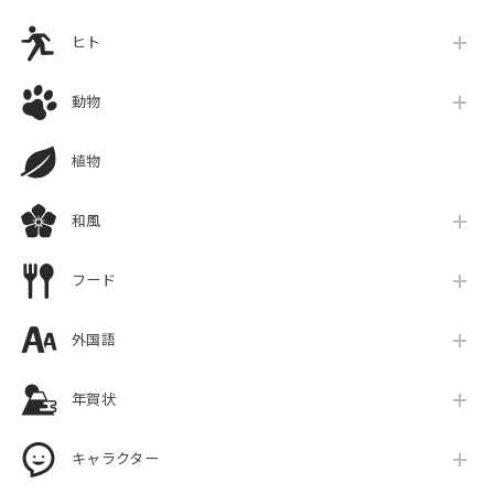
ヒト
動物
植物
和風
フード
外国語
年賀状
キャラクター