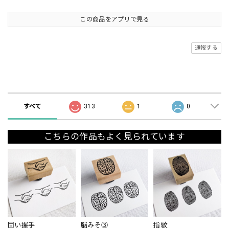
この商品をアプリで見る
通報する
ショップの評価
すべて
313
1
0
こちらの作品もよく見られています
固い握手
脳みそ③
指紋