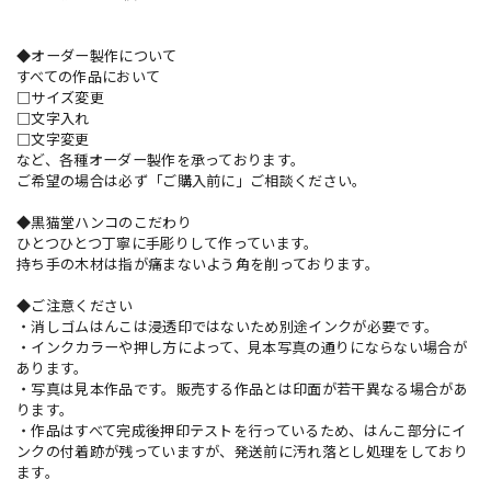
◆オーダー製作について
すべての作品において
□サイズ変更
□文字入れ
□文字変更
など、各種オーダー製作を承っております。
ご希望の場合は必ず「ご購入前に」ご相談ください。
◆黒猫堂ハンコのこだわり
ひとつひとつ丁寧に手彫りして作っています。
持ち手の木材は指が痛まないよう角を削っております。
◆ご注意ください
・消しゴムはんこは浸透印ではないため別途インクが必要です。
・インクカラーや押し方によって、見本写真の通りにならない場合が
あります。
・写真は見本作品です。販売する作品とは印面が若干異なる場合があ
ります。
・作品はすべて完成後押印テストを行っているため、はんこ部分にイ
ンクの付着跡が残っていますが、発送前に汚れ落とし処理をしており
ます。