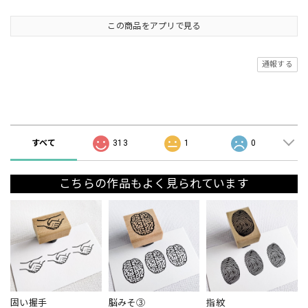
この商品をアプリで見る
通報する
ショップの評価
すべて
313
1
0
こちらの作品もよく見られています
固い握手
脳みそ③
指紋