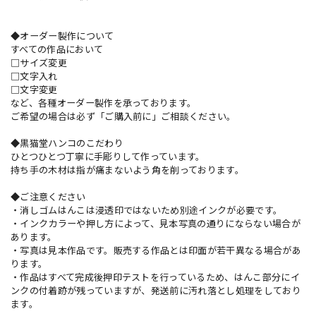
◆オーダー製作について
すべての作品において
□サイズ変更
□文字入れ
□文字変更
など、各種オーダー製作を承っております。
ご希望の場合は必ず「ご購入前に」ご相談ください。
◆黒猫堂ハンコのこだわり
ひとつひとつ丁寧に手彫りして作っています。
持ち手の木材は指が痛まないよう角を削っております。
◆ご注意ください
・消しゴムはんこは浸透印ではないため別途インクが必要です。
・インクカラーや押し方によって、見本写真の通りにならない場合が
あります。
・写真は見本作品です。販売する作品とは印面が若干異なる場合があ
ります。
・作品はすべて完成後押印テストを行っているため、はんこ部分にイ
ンクの付着跡が残っていますが、発送前に汚れ落とし処理をしており
ます。