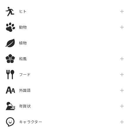
ヒト
動物
植物
和風
フード
外国語
年賀状
キャラクター