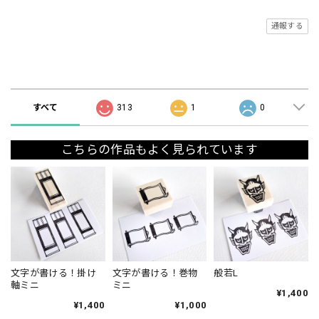
通報する
ショップの評価
すべて
313
1
0
こちらの作品もよく見られています
文字が書ける！掛け
文字が書ける！巻物
般若L
軸ミニ
ミニ
¥1,400
¥1,400
¥1,000