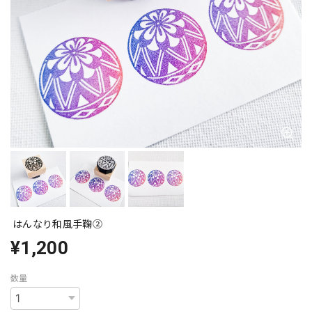
はんなり和風手鞠②
¥1,200
数量