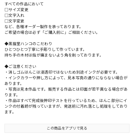
すべての作品において
□サイズ変更
□文字入れ
□文字変更
など、各種オーダー製作を承っております。
ご希望の場合は必ず「ご購入前に」ご相談ください。
◆黒猫堂ハンコのこだわり
ひとつひとつ丁寧に手彫りして作っています。
持ち手の木材は指が痛まないよう角を削っております。
◆ご注意ください
・消しゴムはんこは浸透印ではないため別途インクが必要です。
・インクカラーや押し方によって、見本写真の通りにならない場合が
あります。
・写真は見本作品です。販売する作品とは印面が若干異なる場合があ
ります。
・作品はすべて完成後押印テストを行っているため、はんこ部分にイ
ンクの付着跡が残っていますが、発送前に汚れ落とし処理をしており
ます。
この商品をアプリで見る