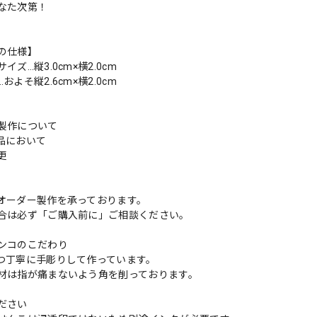
なた次第！
の仕様】
イズ…縦3.0cm×横2.0cm
およそ縦2.6cm×横2.0cm
製作について
品において
変更
れ
オーダー製作を承っております。
合は必ず「ご購入前に」ご相談ください。
ンコのこだわり
つ丁寧に手彫りして作っています。
材は指が痛まないよう角を削っております。
ださい