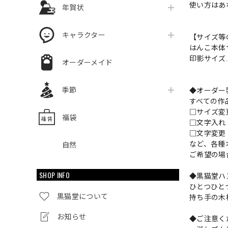
使い方はあ
年賀状
キャラクター
【サイズ等
はんこ本体サ
印影サイズ…
オーダーメイド
季節
◆オーダー
すべての作
□サイズ
福袋
□文字入
□文字変更
など、各種
自然
ご希望の場
SHOP INFO
◆黒猫堂ハ
ひとつひと
黒猫堂について
持ち手の木
お知らせ
◆ご注意く