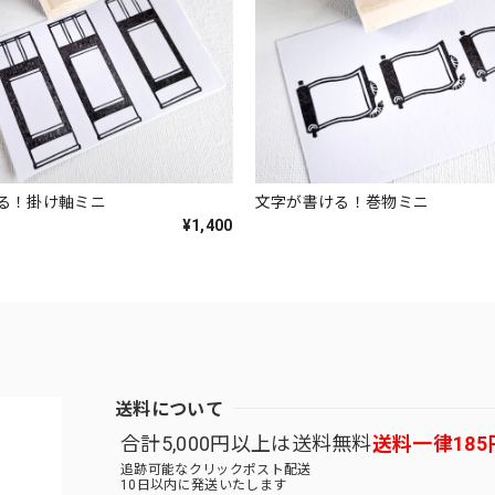
る！掛け軸ミニ
文字が書ける！巻物ミニ
¥1,400
送料について
合計5,000円以上は送料無料
送料一律185
追跡可能なクリックポスト配送
10日以内に発送いたします