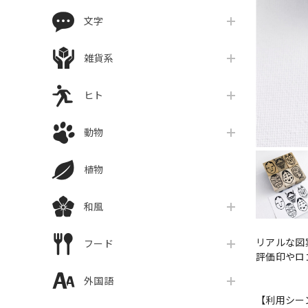
文字
雑貨系
ヒト
動物
植物
和風
リアルな図
フード
評価印やロ
外国語
【利用シー