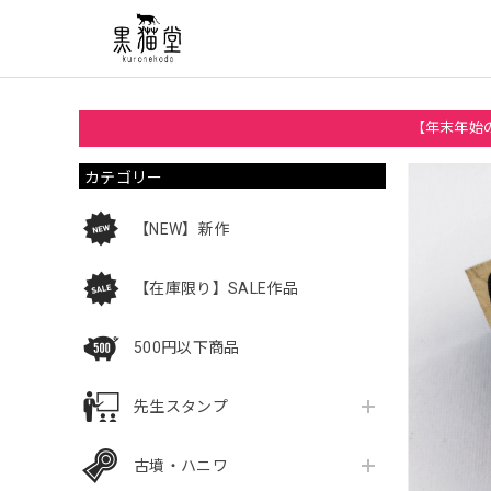
【年末年始の
カテゴリー
【NEW】新作
【在庫限り】SALE作品
500円以下商品
先生スタンプ
古墳・ハニワ