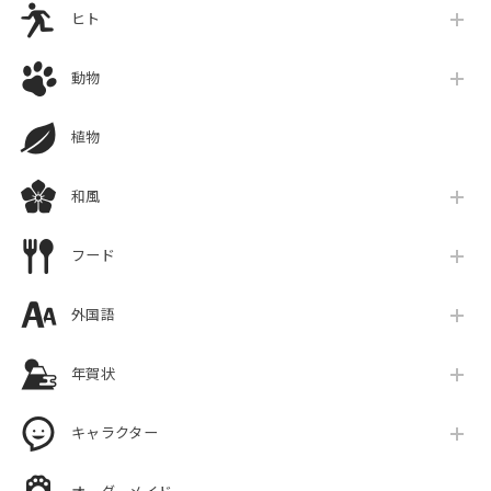
ヒト
動物
植物
和風
フード
外国語
年賀状
キャラクター