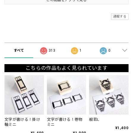
この商品をアプリで見る
通報する
ショップの評価
すべて
313
1
0
こちらの作品もよく見られています
文字が書ける！掛け
文字が書ける！巻物
般若L
軸ミニ
ミニ
¥1,400
¥1,400
¥1,000