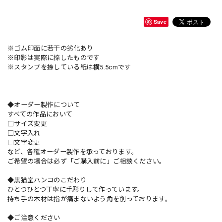
Save
※ゴム印面に若干の劣化あり
※印影は実際に捺したものです
※スタンプを捺している紙は横5.5cmです
◆オーダー製作について
すべての作品において
□サイズ変更
□文字入れ
□文字変更
など、各種オーダー製作を承っております。
ご希望の場合は必ず「ご購入前に」ご相談ください。
◆黒猫堂ハンコのこだわり
ひとつひとつ丁寧に手彫りして作っています。
持ち手の木材は指が痛まないよう角を削っております。
◆ご注意ください