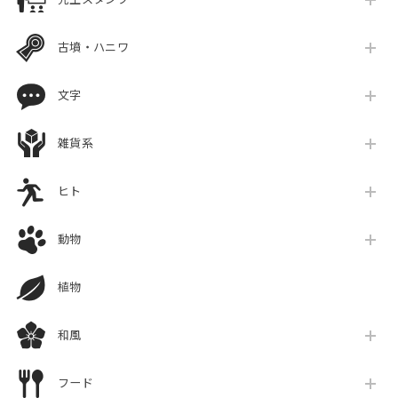
古墳・ハニワ
文字
雑貨系
ヒト
動物
植物
和風
フード