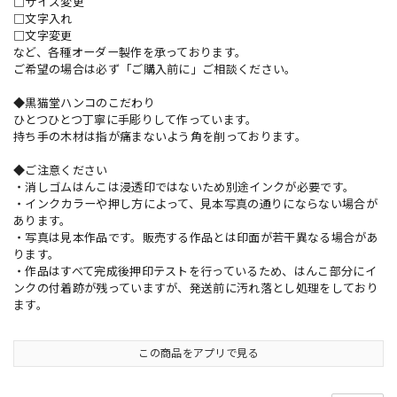
□サイズ変更
□文字入れ
□文字変更
など、各種オーダー製作を承っております。
ご希望の場合は必ず「ご購入前に」ご相談ください。
◆黒猫堂ハンコのこだわり
ひとつひとつ丁寧に手彫りして作っています。
持ち手の木材は指が痛まないよう角を削っております。
◆ご注意ください
・消しゴムはんこは浸透印ではないため別途インクが必要です。
・インクカラーや押し方によって、見本写真の通りにならない場合が
あります。
・写真は見本作品です。販売する作品とは印面が若干異なる場合があ
ります。
・作品はすべて完成後押印テストを行っているため、はんこ部分にイ
ンクの付着跡が残っていますが、発送前に汚れ落とし処理をしており
ます。
この商品をアプリで見る