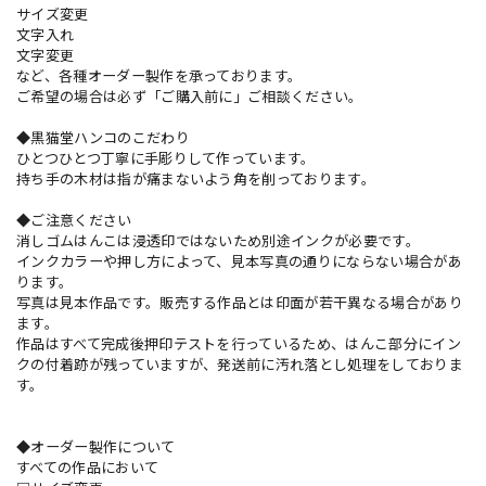
サイズ変更
文字入れ
文字変更
など、各種オーダー製作を承っております。
ご希望の場合は必ず「ご購入前に」ご相談ください。
◆黒猫堂ハンコのこだわり
ひとつひとつ丁寧に手彫りして作っています。
持ち手の木材は指が痛まないよう角を削っております。
◆ご注意ください
消しゴムはんこは浸透印ではないため別途インクが必要です。
インクカラーや押し方によって、見本写真の通りにならない場合があ
ります。
写真は見本作品です。販売する作品とは印面が若干異なる場合があり
ます。
作品はすべて完成後押印テストを行っているため、はんこ部分にイン
クの付着跡が残っていますが、発送前に汚れ落とし処理をしておりま
す。
◆オーダー製作について
すべての作品において