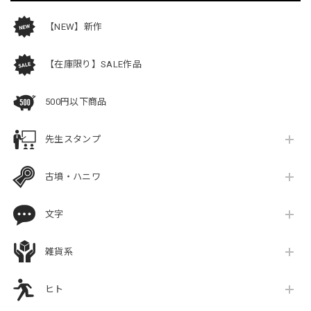
【NEW】新作
【在庫限り】SALE作品
500円以下商品
先生スタンプ
古墳・ハニワ
文字
雑貨系
ヒト