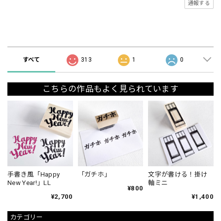
通報する
ショップの評価
すべて
313
1
0
こちらの作品もよく見られています
手書き風「Happy
「ガチホ」
文字が書ける！掛け
New Year!」LL
軸ミニ
¥800
¥2,700
¥1,400
カテゴリー