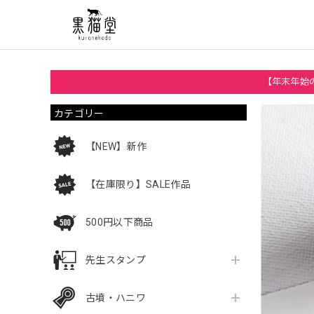
【年末年始の
カテゴリー
【NEW】新作
【在庫限り】SALE作品
500円以下商品
先生スタンプ
古墳・ハニワ