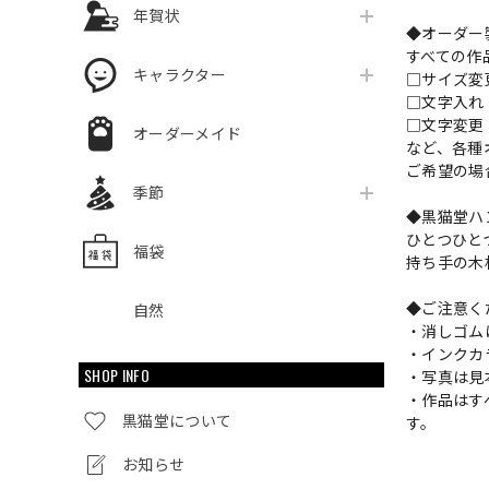
年賀状
◆オーダー
すべての作
キャラクター
□サイズ
□文字入
□文字変更
オーダーメイド
など、各種
ご希望の場
季節
◆黒猫堂ハ
ひとつひと
福袋
持ち手の木
◆ご注意く
自然
・消しゴム
・インクカ
SHOP INFO
・写真は見
・作品はす
黒猫堂について
す。
お知らせ