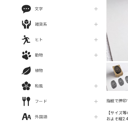
文字
雑貨系
ヒト
動物
植物
和風
指紋で押印
フード
【サイズ等
外国語
およそ縦2.4