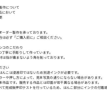
製作について
品において
変更
れ
オーダー製作を承っております。
合は必ず「ご購入前に」ご相談ください。
ンコのこだわり
つ丁寧に手彫りして作っています。
材は指が痛まないよう角を削っております。
ださい
はんこは浸透印ではないため別途インクが必要です。
ラーや押し方によって、見本写真の通りにならない場合があります。
本作品です。販売する作品とは印面が若干異なる場合があります。
べて完成後押印テストを行っているため、はんこ部分にインクの付着