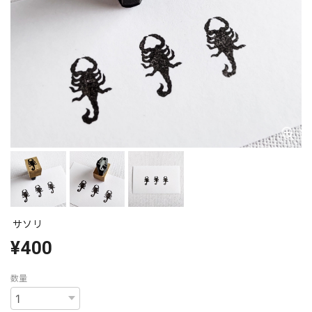
サソリ
¥400
数量