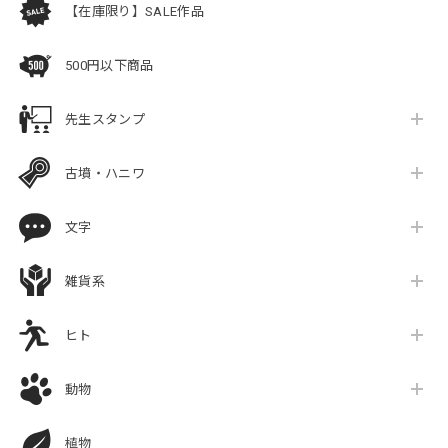
【在庫限り】SALE作品
500円以下商品
先生スタンプ
古墳・ハニワ
文字
雑貨系
ヒト
動物
植物