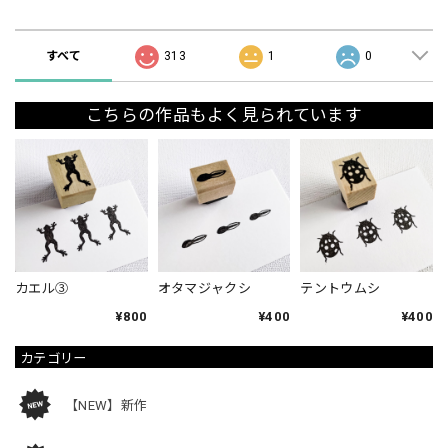
ショップの評価
すべて
313
1
0
こちらの作品もよく見られています
カエル③
オタマジャクシ
テントウムシ
¥800
¥400
¥400
カテゴリー
【NEW】新作