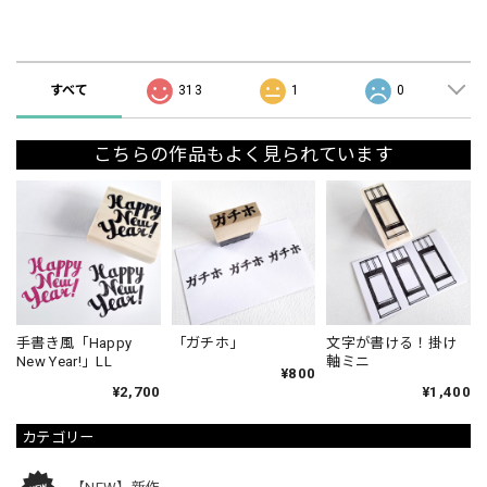
ショップの評価
すべて
313
1
0
こちらの作品もよく見られています
手書き風「Happy
「ガチホ」
文字が書ける！掛け
New Year!」LL
軸ミニ
¥800
¥2,700
¥1,400
カテゴリー