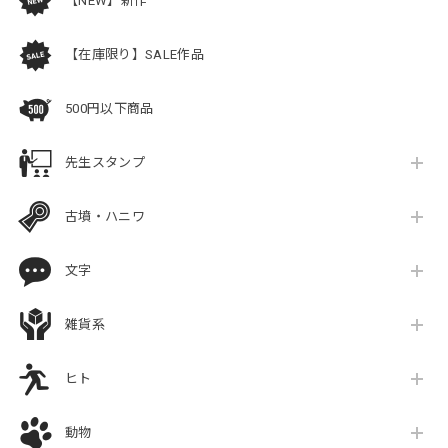
【NEW】新作
【在庫限り】SALE作品
500円以下商品
先生スタンプ
古墳・ハニワ
文字
雑貨系
ヒト
動物