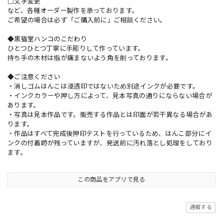
□文字変更
など、各種オーダー製作を承っております。
ご希望の場合は必ず「ご購入前に」ご相談ください。
◆黒猫堂ハンコのこだわり
ひとつひとつ丁寧に手彫りして作っています。
持ち手の木材は指が痛まないよう角を削っております。
◆ご注意ください
・消しゴムはんこは浸透印ではないため別途インクが必要です。
・インクカラーや押し方によって、見本写真の通りにならない場合が
あります。
・写真は見本作品です。販売する作品とは印面が若干異なる場合があ
ります。
・作品はすべて完成後押印テストを行っているため、はんこ部分にイ
ンクの付着跡が残っていますが、発送前に汚れ落とし処理をしており
ます。
この商品をアプリで見る
通報する