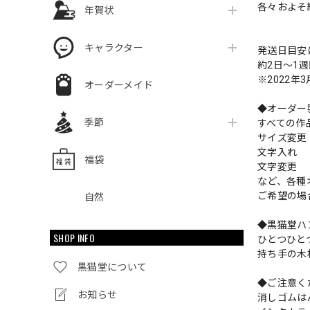
各々およそ縦2
年賀状
キャラクター
発送日目安
約2日〜1
※2022年
オーダーメイド
◆オーダー
季節
すべての作
サイズ変
文字入れ
福袋
文字変更
など、各種
ご希望の場
自然
◆黒猫堂ハ
SHOP INFO
ひとつひと
持ち手の木
黒猫堂について
◆ご注意く
お知らせ
消しゴムは