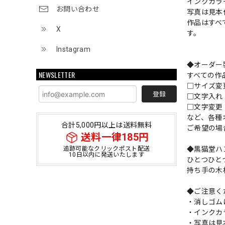
インクカラ
お問い合わせ
写真は見本
作品はすべ
X
す。
Instagram
◆オーダー
NEWSLETTER
すべての作
□サイズ
登録
□文字入
□文字変更
など、各種
合計5,000円以上は送料無料
ご希望の場
送料一律185円
◆黒猫堂ハ
追跡可能なクリックポスト配送
10日以内に発送いたします
ひとつひと
持ち手の木
◆ご注意く
・消しゴム
・インクカ
・写真は見