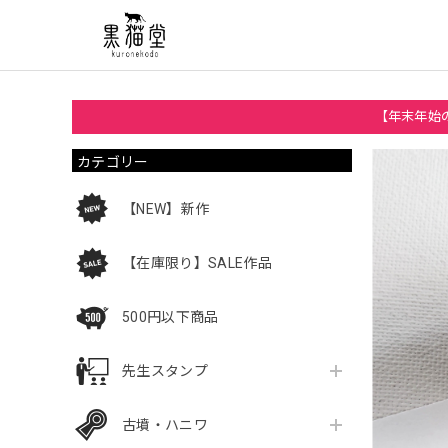
【年末年始の
カテゴリー
【NEW】新作
【在庫限り】SALE作品
500円以下商品
先生スタンプ
古墳・ハニワ