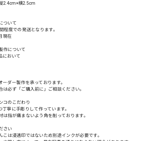
.4cm×横2.5cm
について
週間程度での発送となります。
3月現在
製作について
品において
更
オーダー製作を承っております。
合は必ず「ご購入前に」ご相談ください。
ンコのこだわり
つ丁寧に手彫りして作っています。
材は指が痛まないよう角を削っております。
ださい
んこは浸透印ではないため別途インクが必要です。