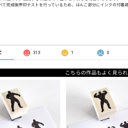
べて完成後押印テストを行っているため、はんこ部分にインクの付着
の評価
て
313
1
0
こちらの作品もよく見られ