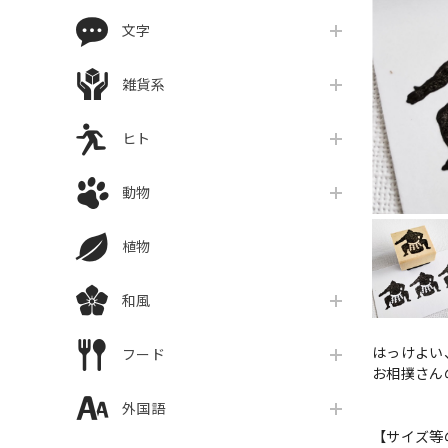
文字
雑貨系
ヒト
動物
植物
和風
はっけよい
フード
お相撲さん
外国語
【サイズ等