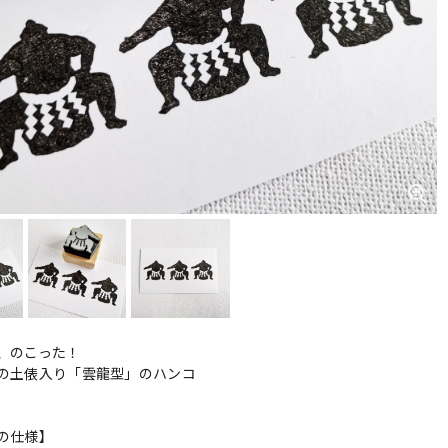
、のこった！
の土俵入り「雲龍型」のハンコ
の仕様】