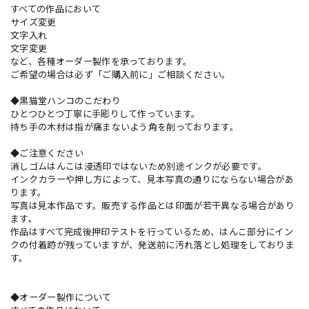
すべての作品において
サイズ変更
文字入れ
文字変更
など、各種オーダー製作を承っております。
ご希望の場合は必ず「ご購入前に」ご相談ください。
◆黒猫堂ハンコのこだわり
ひとつひとつ丁寧に手彫りして作っています。
持ち手の木材は指が痛まないよう角を削っております。
◆ご注意ください
消しゴムはんこは浸透印ではないため別途インクが必要です。
インクカラーや押し方によって、見本写真の通りにならない場合があ
ります。
写真は見本作品です。販売する作品とは印面が若干異なる場合があり
ます。
作品はすべて完成後押印テストを行っているため、はんこ部分にイン
クの付着跡が残っていますが、発送前に汚れ落とし処理をしておりま
す。
◆オーダー製作について