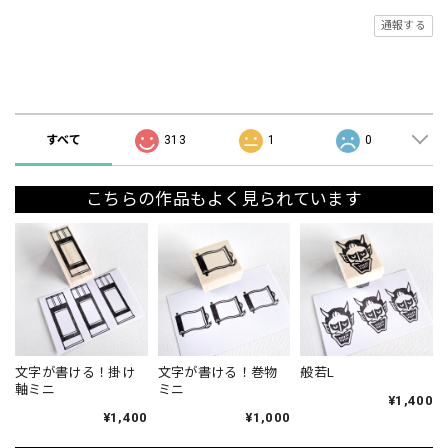
通報する
ショップの評価
すべて
313
1
0
こちらの作品もよく見られています
文字が書ける！掛け
文字が書ける！巻物
般若L
軸ミニ
ミニ
¥1,400
¥1,400
¥1,000