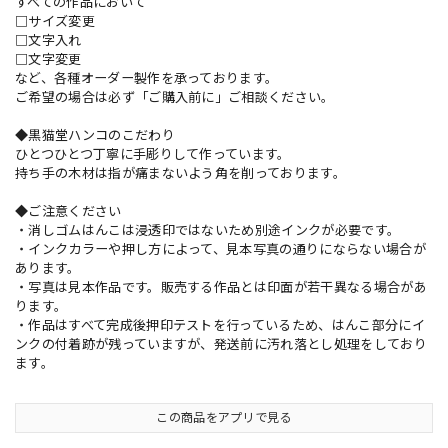
すべての作品において
□サイズ変更
□文字入れ
□文字変更
など、各種オーダー製作を承っております。
ご希望の場合は必ず「ご購入前に」ご相談ください。
◆黒猫堂ハンコのこだわり
ひとつひとつ丁寧に手彫りして作っています。
持ち手の木材は指が痛まないよう角を削っております。
◆ご注意ください
・消しゴムはんこは浸透印ではないため別途インクが必要です。
・インクカラーや押し方によって、見本写真の通りにならない場合が
あります。
・写真は見本作品です。販売する作品とは印面が若干異なる場合があ
ります。
・作品はすべて完成後押印テストを行っているため、はんこ部分にイ
ンクの付着跡が残っていますが、発送前に汚れ落とし処理をしており
ます。
この商品をアプリで見る