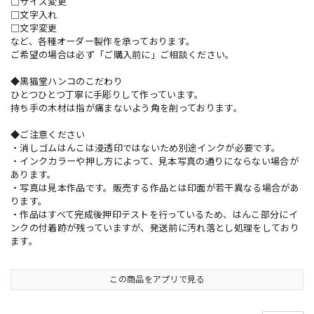
□サイズ変更
□文字入れ
□文字変更
など、各種オーダー製作を承っております。
ご希望の場合は必ず「ご購入前に」ご相談ください。
◆黒猫堂ハンコのこだわり
ひとつひとつ丁寧に手彫りして作っています。
持ち手の木材は指が痛まないよう角を削っております。
◆ご注意ください
・消しゴムはんこは浸透印ではないため別途インクが必要です。
・インクカラーや押し方によって、見本写真の通りにならない場合が
あります。
・写真は見本作品です。販売する作品とは印面が若干異なる場合があ
ります。
・作品はすべて完成後押印テストを行っているため、はんこ部分にイ
ンクの付着跡が残っていますが、発送前に汚れ落とし処理をしており
ます。
この商品をアプリで見る