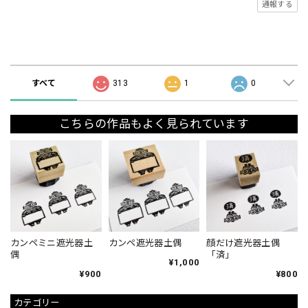
通報する
ショップの評価
すべて
313
1
0
こちらの作品もよく見られています
カンペミニ遮光器土
カンペ遮光器土偶
顔だけ遮光器土偶
偶
「済」
¥1,000
¥900
¥800
カテゴリー