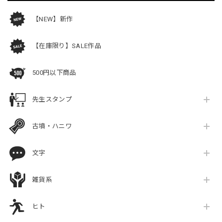
【NEW】新作
【在庫限り】SALE作品
500円以下商品
先生スタンプ
古墳・ハニワ
文字
雑貨系
ヒト