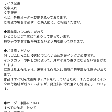
サイズ変更
文字入れ
文字変更
など、各種オーダー製作を承っております。
ご希望の場合は必ず「ご購入前に」ご相談ください。
◆黒猫堂ハンコのこだわり
ひとつひとつ丁寧に手彫りして作っています。
持ち手の木材は指が痛まないよう角を削っております。
◆ご注意ください
消しゴムはんこは浸透印ではないため別途インクが必要です。
インクカラーや押し方によって、見本写真の通りにならない場合があ
ります。
写真は見本作品です。販売する作品とは印面が若干異なる場合があり
ます。
作品はすべて完成後押印テストを行っているため、はんこ部分にイン
クの付着跡が残っていますが、発送前に汚れ落とし処理をしておりま
す。
◆オーダー製作について
すべての作品において