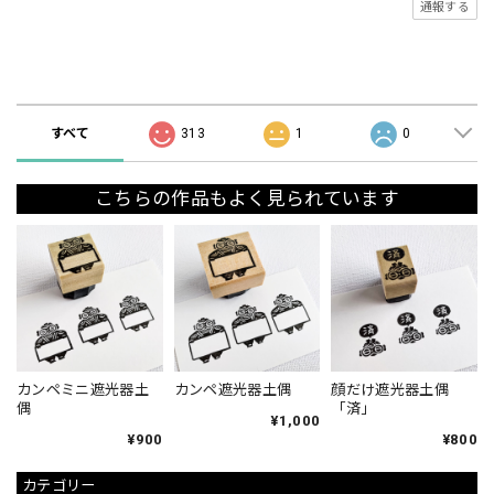
通報する
ショップの評価
すべて
313
1
0
こちらの作品もよく見られています
カンペミニ遮光器土
カンペ遮光器土偶
顔だけ遮光器土偶
偶
「済」
¥1,000
¥900
¥800
カテゴリー