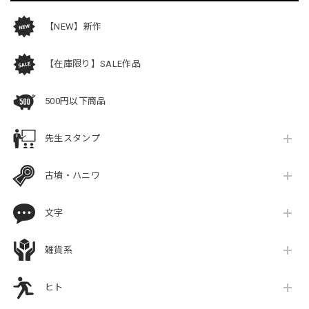
【NEW】新作
【在庫限り】SALE作品
500円以下商品
先生スタンプ
古墳・ハニワ
文字
雑貨系
ヒト