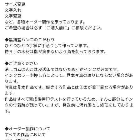
サイズ変更
文字入れ
文字変更
など、各種オーダー製作を承っております。
ご希望の場合は必ず「ご購入前に」ご相談ください。
◆黒猫堂ハンコのこだわり
ひとつひとつ丁寧に手彫りして作っています。
持ち手の木材は指が痛まないよう角を削っております。
◆ご注意ください
消しゴムはんこは浸透印ではないため別途インクが必要です。
インクカラーや押し方によって、見本写真の通りにならない場合があ
ります。
写真は見本作品です。販売する作品とは印面が若干異なる場合があり
ます。
作品はすべて完成後押印テストを行っているため、はんこ部分にイン
クの付着跡が残っていますが、発送前に汚れ落とし処理をしておりま
す。
◆オーダー製作について
すべての作品において