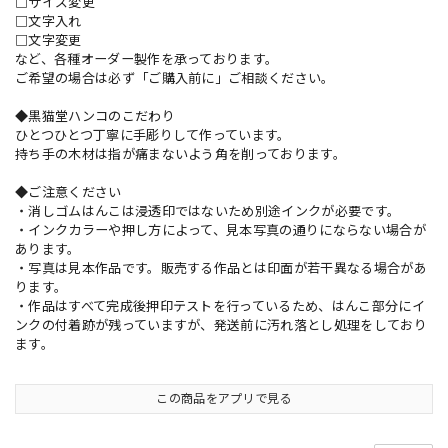
□サイズ変更
□文字入れ
□文字変更
など、各種オーダー製作を承っております。
ご希望の場合は必ず「ご購入前に」ご相談ください。
◆黒猫堂ハンコのこだわり
ひとつひとつ丁寧に手彫りして作っています。
持ち手の木材は指が痛まないよう角を削っております。
◆ご注意ください
・消しゴムはんこは浸透印ではないため別途インクが必要です。
・インクカラーや押し方によって、見本写真の通りにならない場合が
あります。
・写真は見本作品です。販売する作品とは印面が若干異なる場合があ
ります。
・作品はすべて完成後押印テストを行っているため、はんこ部分にイ
ンクの付着跡が残っていますが、発送前に汚れ落とし処理をしており
ます。
この商品をアプリで見る