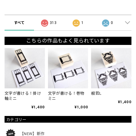
ショップの評価
すべて
313
1
0
こちらの作品もよく見られています
文字が書ける！掛け
文字が書ける！巻物
般若L
軸ミニ
ミニ
¥1,400
¥1,400
¥1,000
カテゴリー
【NEW】新作