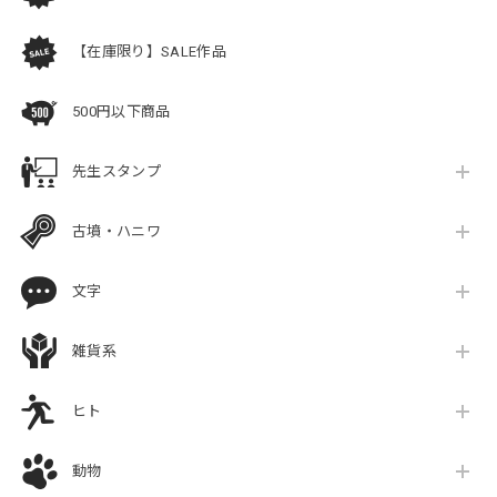
【在庫限り】SALE作品
500円以下商品
先生スタンプ
古墳・ハニワ
文字
雑貨系
ヒト
動物