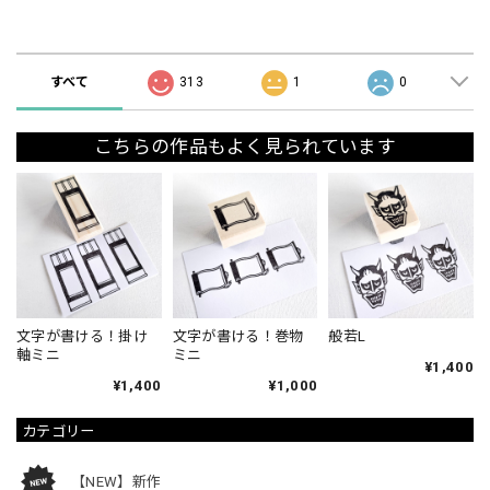
ショップの評価
すべて
313
1
0
こちらの作品もよく見られています
文字が書ける！掛け
文字が書ける！巻物
般若L
軸ミニ
ミニ
¥1,400
¥1,400
¥1,000
カテゴリー
【NEW】新作