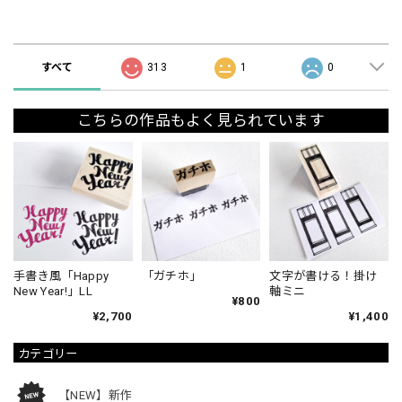
ショップの評価
すべて
313
1
0
こちらの作品もよく見られています
手書き風「Happy
「ガチホ」
文字が書ける！掛け
New Year!」LL
軸ミニ
¥800
¥2,700
¥1,400
カテゴリー
【NEW】新作